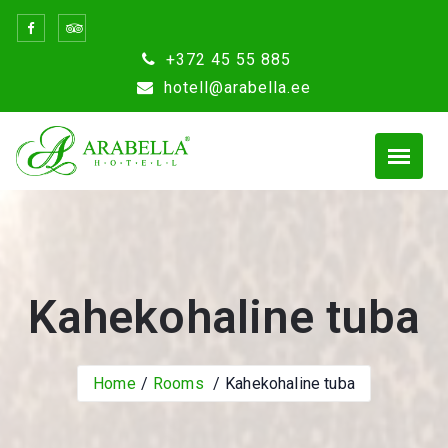
Skip
to
+372 45 55 885
content
hotell@arabella.ee
Kahekohaline tuba
Home
Rooms
Kahekohaline tuba